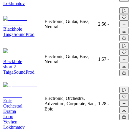
Lokhmatov
Electronic, Guitar, Bass,
2:56
-
Neutral
Blackhole
TaigaSoundProd
Electronic, Guitar, Bass,
1:57
-
Blackhole
Neutral
short 2
TaigaSoundProd
Electronic, Orchestra,
Epic
Adventure, Corporate, Sad,
1:28
-
Orchestral
Epic
Drama
Loop
Yevhen
Lokhmatov