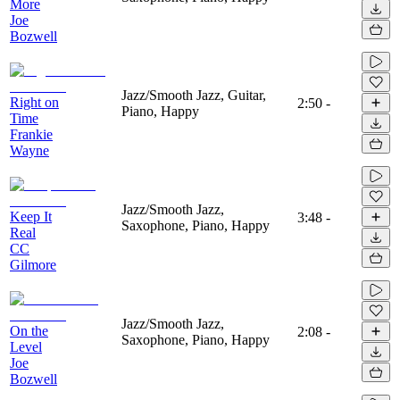
More
Joe
Bozwell
Jazz/Smooth Jazz, Guitar,
Right on
2:50
-
Piano, Happy
Time
Frankie
Wayne
Jazz/Smooth Jazz,
Keep It
3:48
-
Saxophone, Piano, Happy
Real
CC
Gilmore
Jazz/Smooth Jazz,
On the
2:08
-
Saxophone, Piano, Happy
Level
Joe
Bozwell