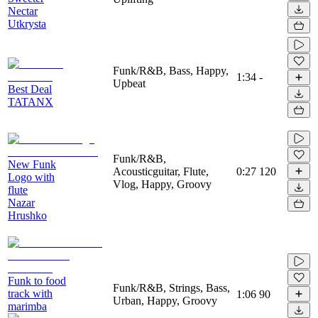
Nectar
Utkrysta
Funk/R&B, Bass, Happy,
1:34
-
Upbeat
Best Deal
TATANX
Funk/R&B,
New Funk
Acousticguitar, Flute,
0:27
120
Logo with
Vlog, Happy, Groovy
flute
Nazar
Hrushko
Funk to food
Funk/R&B, Strings, Bass,
track with
1:06
90
Urban, Happy, Groovy
marimba