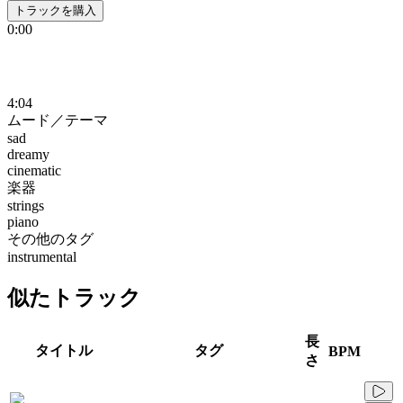
トラックを購入
0:00
4:04
ムード／テーマ
sad
dreamy
cinematic
楽器
strings
piano
その他のタグ
instrumental
似たトラック
長
タイトル
タグ
BPM
さ