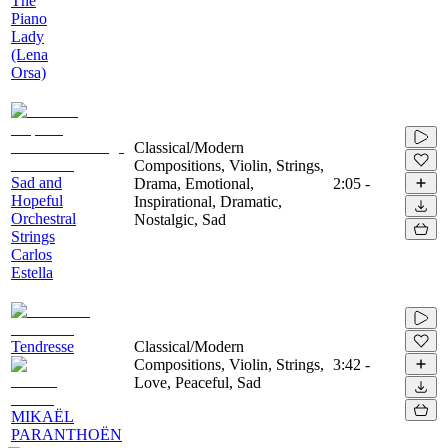
The
Piano
Lady
(Lena
Orsa)
Classical/Modern
Compositions, Violin, Strings,
Sad and
Drama, Emotional,
2:05
-
Hopeful
Inspirational, Dramatic,
Orchestral
Nostalgic, Sad
Strings
Carlos
Estella
Tendresse
Classical/Modern
Compositions, Violin, Strings,
3:42
-
Love, Peaceful, Sad
MIKAËL
PARANTHOËN