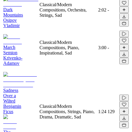
Classical/Modern
Dark
Compositions, Orchestra,
2:02
-
Mountains
Strings, Sad
Osipov
Vladimir
Classical/Modern
March
Compositions, Piano,
3:00
-
Semion
Inspirational, Sad
Krivenko-
Adamov
Sadness
Over a
Wilted
Benjamin
Classical/Modern
Ficus
Compositions, Strings, Piano,
1:24
129
Drama, Dramatic, Sad