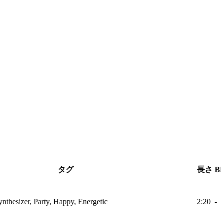
タグ
長さ
B
nthesizer, Party, Happy, Energetic
2:20
-