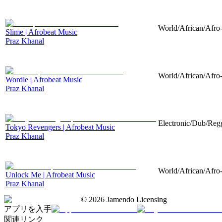
World/African/Afro-
Slime | Afrobeat Music
Praz Khanal
World/African/Afro-
Wordle | Afrobeat Music
Praz Khanal
Electronic/Dub/Regg
Tokyo Revengers | Afrobeat Music
Praz Khanal
World/African/Afro-
Unlock Me | Afrobeat Music
Praz Khanal
©
2026
Jamendo Licensing
アプリを入手
関連リンク