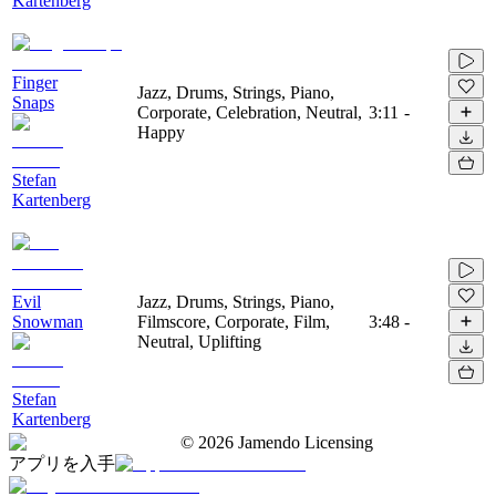
Kartenberg
Finger
Jazz, Drums, Strings, Piano,
Snaps
Corporate, Celebration, Neutral,
3:11
-
Happy
Stefan
Kartenberg
Evil
Jazz, Drums, Strings, Piano,
Snowman
Filmscore, Corporate, Film,
3:48
-
Neutral, Uplifting
Stefan
Kartenberg
©
2026
Jamendo Licensing
アプリを入手