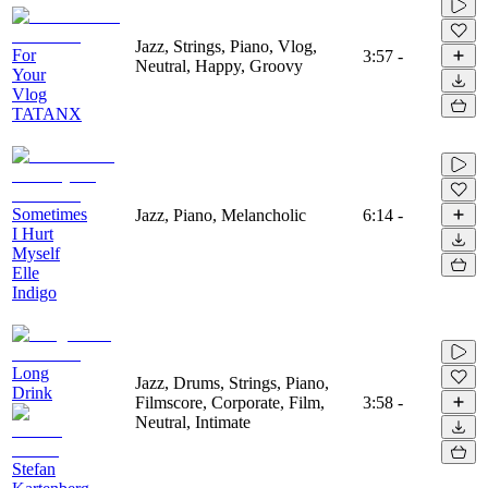
Jazz, Strings, Piano, Vlog,
For
3:57
-
Neutral, Happy, Groovy
Your
Vlog
TATANX
Sometimes
Jazz, Piano, Melancholic
6:14
-
I Hurt
Myself
Elle
Indigo
Long
Jazz, Drums, Strings, Piano,
Drink
Filmscore, Corporate, Film,
3:58
-
Neutral, Intimate
Stefan