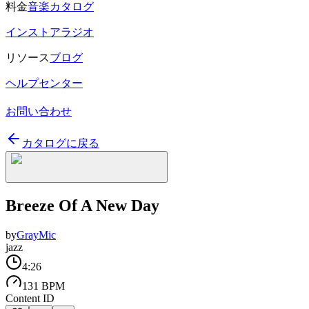
料金
音楽カタログ
インストアラジオ
リソース
ブログ
ヘルプセンター
お問い合わせ
カタログに戻る
Breeze Of A New Day
by
GrayMic
jazz
4:26
131 BPM
Content ID