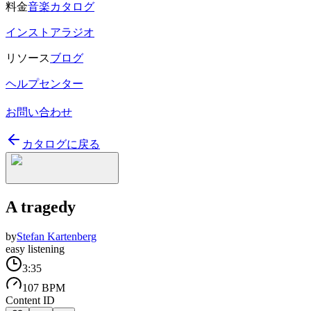
料金
音楽カタログ
インストアラジオ
リソース
ブログ
ヘルプセンター
お問い合わせ
カタログに戻る
A tragedy
by
Stefan Kartenberg
easy listening
3:35
107 BPM
Content ID