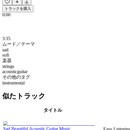
トラックを購入
0:00
3:35
ムード／テーマ
sad
soft
楽器
strings
acousticguitar
その他のタグ
instrumental
似たトラック
タイトル
Sad Beautiful Acoustic Guitar Music
Easy Listening