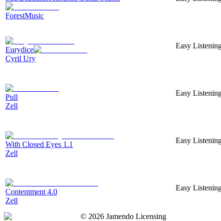
ForestMusic
Easy Listening
Eurydice
Cyril Ury
Easy Listening
Pull
Zell
Easy Listening
With Closed Eyes 1.1
Zell
Easy Listening
Contentment 4.0
Zell
©
2026
Jamendo Licensing