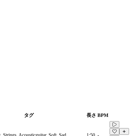
タグ
長さ
BPM
, Strings, Acousticguitar, Soft, Sad
1:50
-