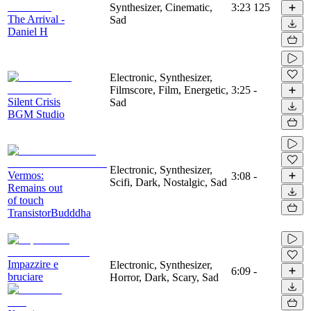
Synthesizer, Cinematic,
3:23
125
The Arrival -
Sad
Daniel H
Electronic, Synthesizer,
Filmscore, Film, Energetic,
3:25
-
Silent Crisis
Sad
BGM Studio
Electronic, Synthesizer,
Vermos:
3:08
-
Scifi, Dark, Nostalgic, Sad
Remains out
of touch
TransistorBudddha
Impazzire e
Electronic, Synthesizer,
6:09
-
bruciare
Horror, Dark, Scary, Sad