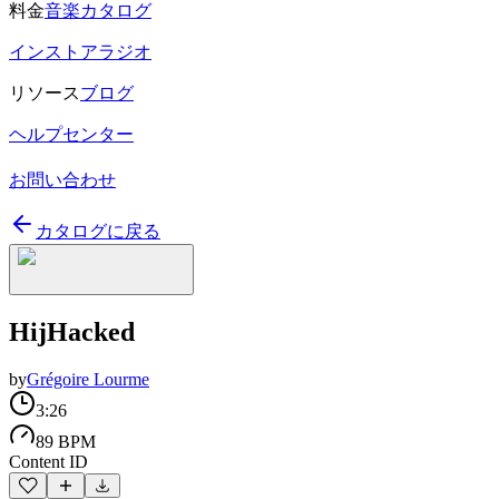
料金
音楽カタログ
インストアラジオ
リソース
ブログ
ヘルプセンター
お問い合わせ
カタログに戻る
HijHacked
by
Grégoire Lourme
3:26
89 BPM
Content ID