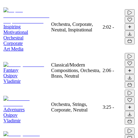
Orchestra, Corporate,
Inspiring
2:02
-
Neutral, Inspirational
Motivational
Orchestral
Corporate
Art Media
Classical/Modern
Fantasy
Compositions, Orchestra,
2:06
-
Osipov
Brass, Neutral
Vladimir
Orchestra, Strings,
3:25
-
Advenures
Corporate, Neutral
Osipov
Vladimir