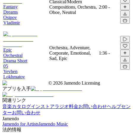
Classical/Modern
Fantasy
Compositions, Orchestra,
2:00
-
Dreams
Oboe, Neutral
Osipov
Vladimir
Orchestra, Adventure,
Epic
Corporate, Emotional,
1:36
-
Orchestral
Sad, Epic
Drama Short
05
Yevhen
Lokhmatov
©
2026
Jamendo Licensing
アプリを入手
関連リンク
音楽カタログ
インストアラジオ
料金
お問い合わせ
ヘルプセン
ター
お問い合わせ
Jamendo
Jamendo for Artists
Jamendo Music
法的情報