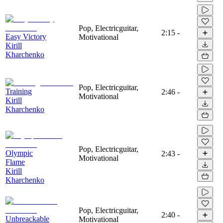
Pop, Electricguitar,
2:15
-
Easy Victory
Motivational
Kirill
Kharchenko
Pop, Electricguitar,
Training
2:46
-
Motivational
Kirill
Kharchenko
Pop, Electricguitar,
Olympic
2:43
-
Motivational
Flame
Kirill
Kharchenko
Pop, Electricguitar,
2:40
-
Unbreackable
Motivational