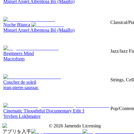
Miguel Angel Albentosa Bó (MaaBo)
Classical/Pi
Noche Blanca
Miguel Angel Albentosa Bó (MaaBo)
Jazz/Jazz Fu
Beginners Mind
Macroform
Strings, Ce
Coucher de soleil
jean-pierre.saussac
Pop/Contemp
Cinematic Thoughtful Documentary Edit 3
Yevhen Lokhmatov
©
2026
Jamendo Licensing
アプリを入手