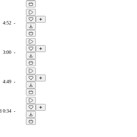
4:52
-
3:00
-
4:49
-
d
0:34
-