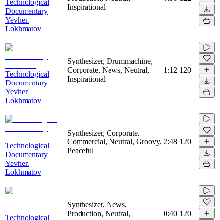
Technological
Inspirational
Documentary
Yevhen
Lokhmatov
Synthesizer, Drummachine,
Corporate, News, Neutral,
1:12
120
Technological
Inspirational
Documentary
Yevhen
Lokhmatov
Synthesizer, Corporate,
Commercial, Neutral, Groovy,
2:48
120
Technological
Peaceful
Documentary
Yevhen
Lokhmatov
Synthesizer, News,
Production, Neutral,
0:40
120
Technological