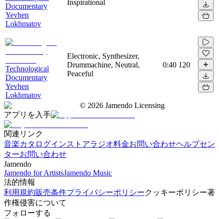
Inspirational
Documentary
Yevhen
Lokhmatov
Electronic, Synthesizer,
Drummachine, Neutral,
0:40
120
Technological
Peaceful
Documentary
Yevhen
Lokhmatov
©
2026
Jamendo Licensing
アプリを入手
関連リンク
音楽カタログ
インストアラジオ
料金
お問い合わせ
ヘルプセン
ター
お問い合わせ
Jamendo
Jamendo for Artists
Jamendo Music
法的情報
利用規約
販売条件
プライバシーポリシー
クッキーポリシー
著
作権侵害について
フォローする