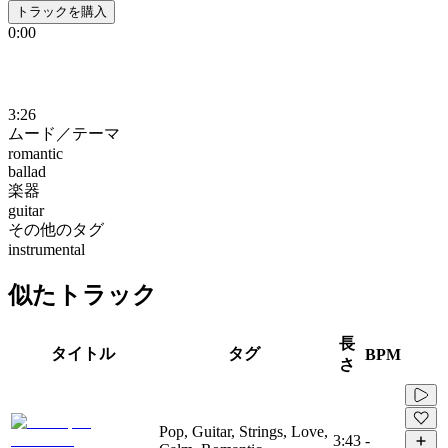
トラックを購入
0:00
3:26
ムード／テーマ
romantic
ballad
楽器
guitar
その他のタグ
instrumental
似たトラック
長
タイトル
タグ
BPM
さ
Pop, Guitar, Strings, Love,
3:43
-