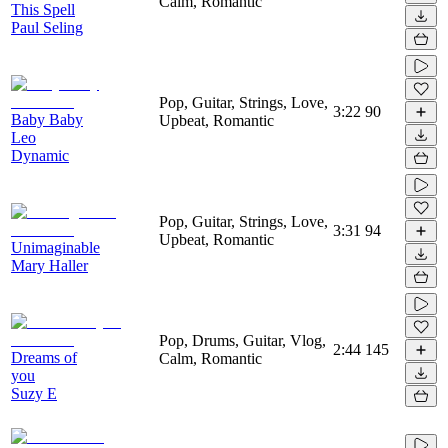
Calm, Romantic
This Spell
Paul Seling
Pop, Guitar, Strings, Love,
3:22
90
Baby Baby
Upbeat, Romantic
Leo
Dynamic
Pop, Guitar, Strings, Love,
3:31
94
Upbeat, Romantic
Unimaginable
Mary Haller
Pop, Drums, Guitar, Vlog,
2:44
145
Dreams of
Calm, Romantic
you
Suzy E