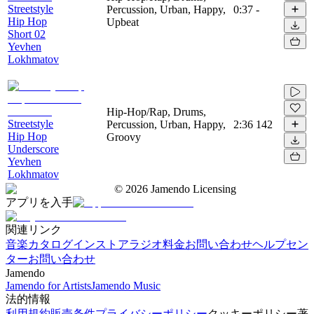
Streetstyle
Percussion, Urban, Happy,
0:37
-
Hip Hop
Upbeat
Short 02
Yevhen
Lokhmatov
Hip-Hop/Rap, Drums,
Streetstyle
Percussion, Urban, Happy,
2:36
142
Hip Hop
Groovy
Underscore
Yevhen
Lokhmatov
©
2026
Jamendo Licensing
アプリを入手
関連リンク
音楽カタログ
インストアラジオ
料金
お問い合わせ
ヘルプセン
ター
お問い合わせ
Jamendo
Jamendo for Artists
Jamendo Music
法的情報
利用規約
販売条件
プライバシーポリシー
クッキーポリシー
著