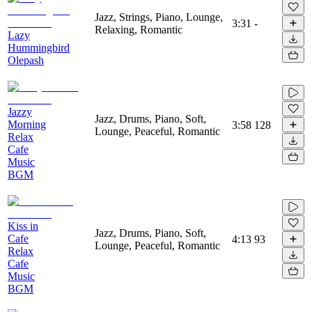
Jazz, Strings, Piano, Lounge,
3:31
-
Relaxing, Romantic
Lazy
Hummingbird
Olepash
Jazzy
Jazz, Drums, Piano, Soft,
Morning
3:58
128
Lounge, Peaceful, Romantic
Relax
Cafe
Music
BGM
Kiss in
Jazz, Drums, Piano, Soft,
Cafe
4:13
93
Lounge, Peaceful, Romantic
Relax
Cafe
Music
BGM