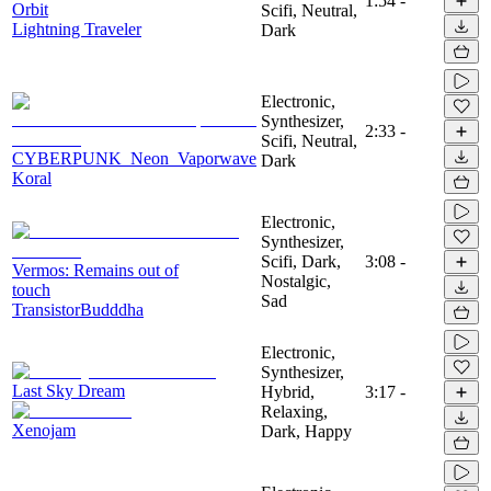
1:54
-
Orbit
Scifi, Neutral,
Lightning Traveler
Dark
Electronic,
Synthesizer,
2:33
-
Scifi, Neutral,
CYBERPUNK_Neon_Vaporwave
Dark
Koral
Electronic,
Synthesizer,
Scifi, Dark,
3:08
-
Vermos: Remains out of
Nostalgic,
touch
Sad
TransistorBudddha
Electronic,
Synthesizer,
Last Sky Dream
Hybrid,
3:17
-
Relaxing,
Xenojam
Dark, Happy