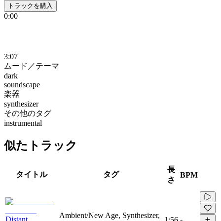
トラックを購入
0:00
3:07
ムード／テーマ
dark
soundscape
楽器
synthesizer
その他のタグ
instrumental
似たトラック
長
タイトル
タグ
BPM
さ
Ambient/New Age, Synthesizer,
Distant
1:56
-