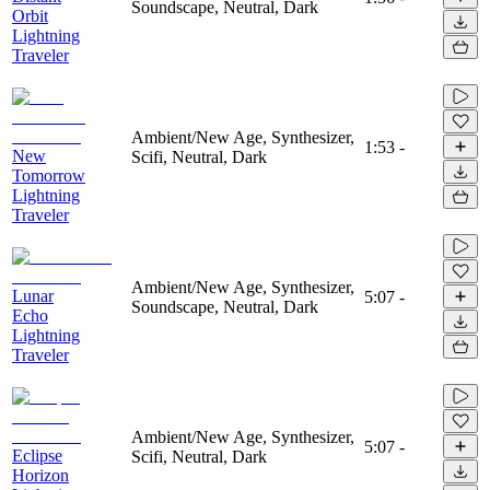
Soundscape, Neutral, Dark
Orbit
Lightning
Traveler
Ambient/New Age, Synthesizer,
1:53
-
New
Scifi, Neutral, Dark
Tomorrow
Lightning
Traveler
Ambient/New Age, Synthesizer,
Lunar
5:07
-
Soundscape, Neutral, Dark
Echo
Lightning
Traveler
Ambient/New Age, Synthesizer,
5:07
-
Eclipse
Scifi, Neutral, Dark
Horizon