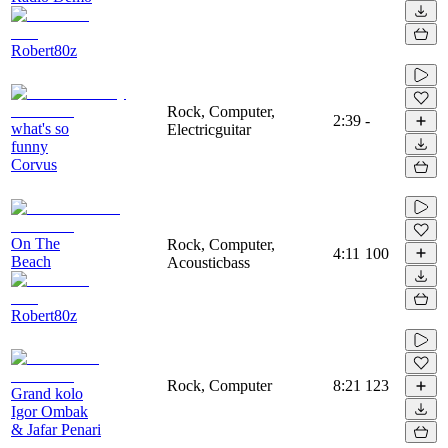
Robert80z
Rock, Computer,
2:39
-
what's so
Electricguitar
funny
Corvus
On The
Rock, Computer,
4:11
100
Beach
Acousticbass
Robert80z
Rock, Computer
8:21
123
Grand kolo
Igor Ombak
& Jafar Penari