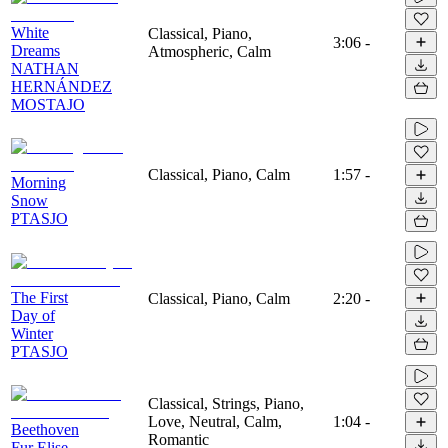
White
Classical, Piano,
3:06
-
Dreams
Atmospheric, Calm
NATHAN
HERNÁNDEZ
MOSTAJO
Classical, Piano, Calm
1:57
-
Morning
Snow
PTASJO
The First
Classical, Piano, Calm
2:20
-
Day of
Winter
PTASJO
Classical, Strings, Piano,
Love, Neutral, Calm,
1:04
-
Beethoven
Romantic
Fur Elise