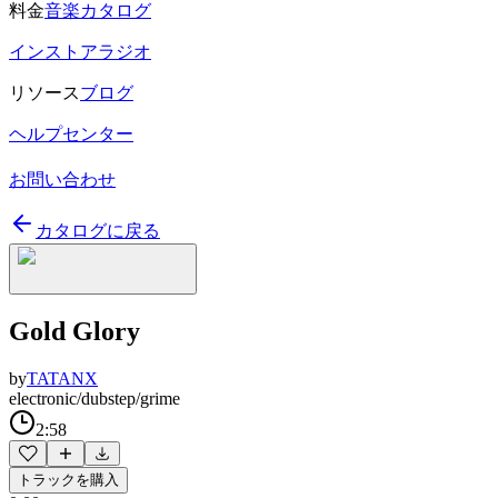
料金
音楽カタログ
インストアラジオ
リソース
ブログ
ヘルプセンター
お問い合わせ
カタログに戻る
Gold Glory
by
TATANX
electronic/dubstep/grime
2:58
トラックを購入