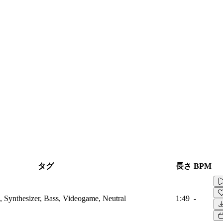
タグ
長さ
BPM
, Synthesizer, Bass, Videogame, Neutral
1:49
-