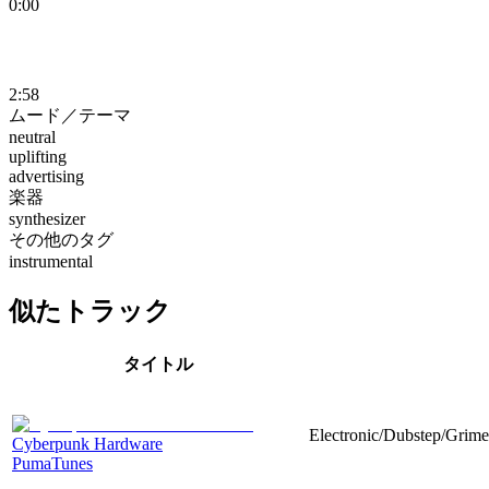
0:00
2:58
ムード／テーマ
neutral
uplifting
advertising
楽器
synthesizer
その他のタグ
instrumental
似たトラック
タイトル
Electronic/Dubstep/Grime
Cyberpunk Hardware
PumaTunes