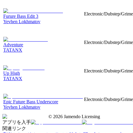
Electronic/Dubstep/Grime,
Furure Bass Edit 3
Yevhen Lokhmatov
Electronic/Dubstep/Grime, 
Adventure
TATANX
Electronic/Dubstep/Grime,
Up High
TATANX
Electronic/Dubstep/Grime,
Epic Future Bass Underscore
Yevhen Lokhmatov
©
2026
Jamendo Licensing
アプリを入手
関連リンク