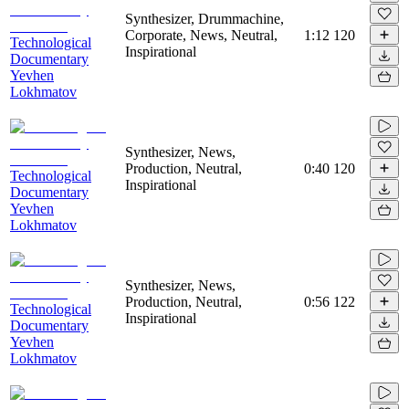
Synthesizer, Drummachine,
Corporate, News, Neutral,
1:12
120
Technological
Inspirational
Documentary
Yevhen
Lokhmatov
Synthesizer, News,
Production, Neutral,
0:40
120
Technological
Inspirational
Documentary
Yevhen
Lokhmatov
Synthesizer, News,
Production, Neutral,
0:56
122
Technological
Inspirational
Documentary
Yevhen
Lokhmatov