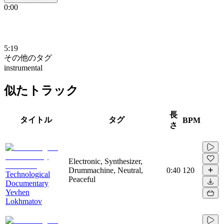
0:00
5:19
その他のタグ
instrumental
似たトラック
長
タイトル
タグ
BPM
さ
Electronic, Synthesizer,
Drummachine, Neutral,
0:40
120
Technological
Peaceful
Documentary
Yevhen
Lokhmatov