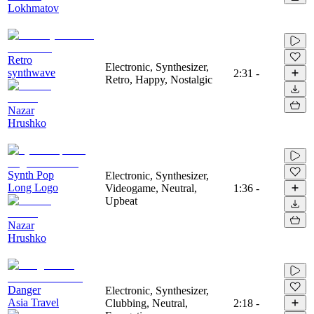
Lokhmatov
Retro
Electronic, Synthesizer,
synthwave
2:31
-
Retro, Happy, Nostalgic
Nazar
Hrushko
Synth Pop
Electronic, Synthesizer,
Long Logo
Videogame, Neutral,
1:36
-
Upbeat
Nazar
Hrushko
Danger
Electronic, Synthesizer,
Asia Travel
Clubbing, Neutral,
2:18
-