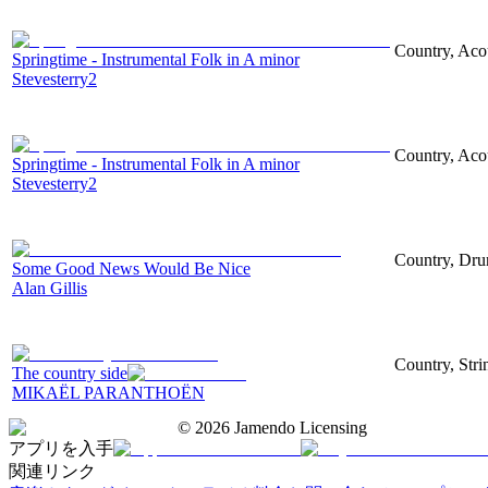
Country, Acous
Springtime - Instrumental Folk in A minor
Stevesterry2
Country, Acous
Springtime - Instrumental Folk in A minor
Stevesterry2
Country, Drum
Some Good News Would Be Nice
Alan Gillis
Country, Stri
The country side
MIKAËL PARANTHOËN
©
2026
Jamendo Licensing
アプリを入手
関連リンク