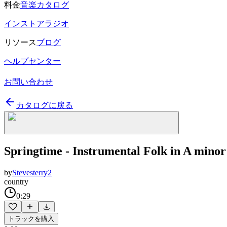
料金
音楽カタログ
インストアラジオ
リソース
ブログ
ヘルプセンター
お問い合わせ
カタログに戻る
Springtime - Instrumental Folk in A minor
by
Stevesterry2
country
0:29
トラックを購入