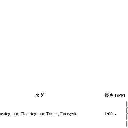
タグ
長さ
BPM
ticguitar, Electricguitar, Travel, Energetic
1:00
-