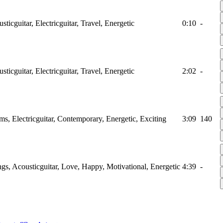
ticguitar, Electricguitar, Travel, Energetic
0:10
-
ticguitar, Electricguitar, Travel, Energetic
2:02
-
s, Electricguitar, Contemporary, Energetic, Exciting
3:09
140
ngs, Acousticguitar, Love, Happy, Motivational, Energetic
4:39
-