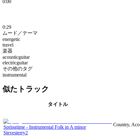
0:00
0:29
ムード／テーマ
energetic
travel
楽器
acousticguitar
electricguitar
その他のタグ
instrumental
似たトラック
タイトル
Country, Acous
Springtime - Instrumental Folk in A minor
Stevesterry2