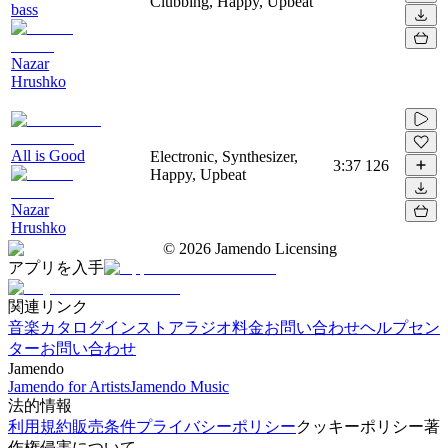
Clubbing, Happy, Upbeat
bass
Nazar
Hrushko
All is Good
Electronic, Synthesizer,
3:37
126
Happy, Upbeat
Nazar
Hrushko
©
2026
Jamendo Licensing
アプリを入手
関連リンク
音楽カタログ
インストアラジオ
料金
お問い合わせ
ヘルプセン
ター
お問い合わせ
Jamendo
Jamendo for Artists
Jamendo Music
法的情報
利用規約
販売条件
プライバシーポリシー
クッキーポリシー
著
作権侵害について