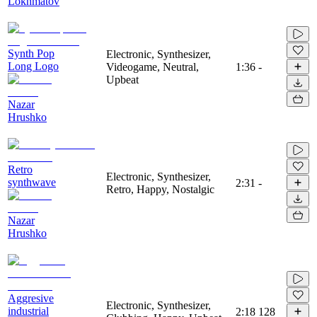
Lokhmatov
Synth Pop
Electronic, Synthesizer,
Long Logo
Videogame, Neutral,
1:36
-
Upbeat
Nazar
Hrushko
Retro
Electronic, Synthesizer,
synthwave
2:31
-
Retro, Happy, Nostalgic
Nazar
Hrushko
Aggresive
Electronic, Synthesizer,
industrial
2:18
128