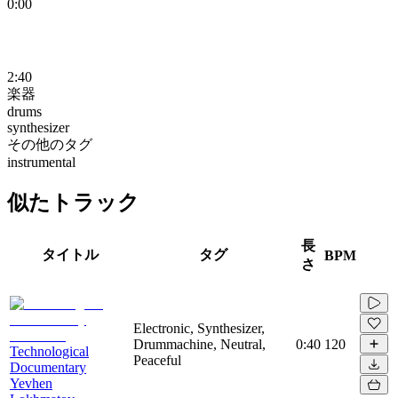
0:00
2:40
楽器
drums
synthesizer
その他のタグ
instrumental
似たトラック
長
タイトル
タグ
BPM
さ
Electronic, Synthesizer,
Drummachine, Neutral,
0:40
120
Technological
Peaceful
Documentary
Yevhen