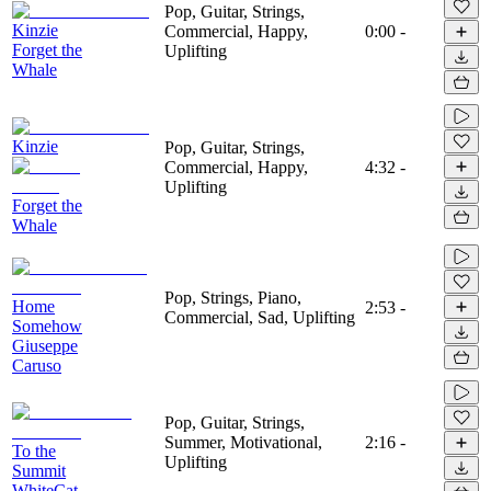
Pop, Guitar, Strings,
Kinzie
Commercial, Happy,
0:00
-
Forget the
Uplifting
Whale
Kinzie
Pop, Guitar, Strings,
Commercial, Happy,
4:32
-
Uplifting
Forget the
Whale
Pop, Strings, Piano,
Home
2:53
-
Commercial, Sad, Uplifting
Somehow
Giuseppe
Caruso
Pop, Guitar, Strings,
Summer, Motivational,
2:16
-
To the
Uplifting
Summit
WhiteCat