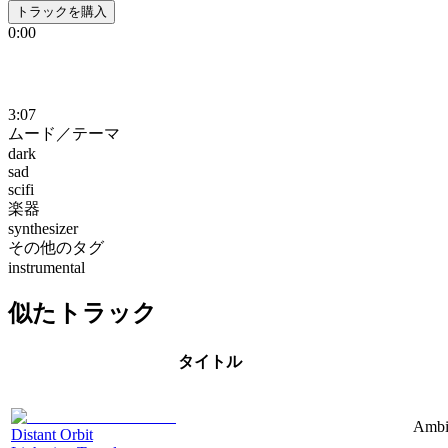
トラックを購入
0:00
3:07
ムード／テーマ
dark
sad
scifi
楽器
synthesizer
その他のタグ
instrumental
似たトラック
タイトル
Ambie
Distant Orbit