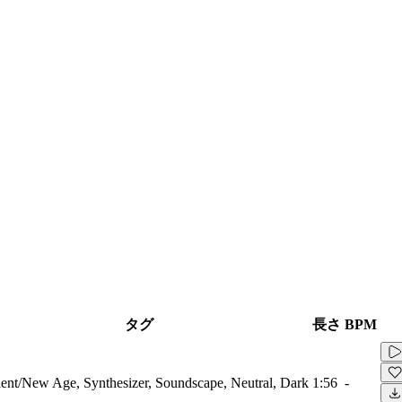
タグ
長さ
BPM
nt/New Age, Synthesizer, Soundscape, Neutral, Dark
1:56
-