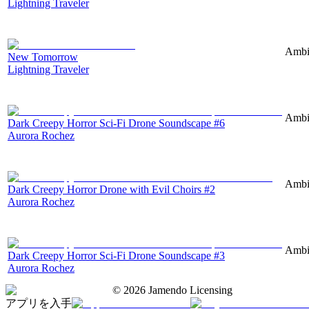
Lightning Traveler
Ambie
New Tomorrow
Lightning Traveler
Ambie
Dark Creepy Horror Sci-Fi Drone Soundscape #6
Aurora Rochez
Ambie
Dark Creepy Horror Drone with Evil Choirs #2
Aurora Rochez
Ambie
Dark Creepy Horror Sci-Fi Drone Soundscape #3
Aurora Rochez
©
2026
Jamendo Licensing
アプリを入手