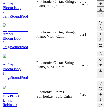
Electronic, Guitar, Strings,
Amber
0:42
-
Piano, Vlog, Calm
Bloom loop
2
TaigaSoundProd
Electronic, Guitar, Strings,
Amber
0:21
-
Piano, Vlog, Calm
Bloom loop
3
TaigaSoundProd
Electronic, Guitar, Strings,
Amber
0:42
-
Piano, Vlog, Calm
Bloom loop
1
TaigaSoundProd
Electronic, Drums,
4:26
-
Exo Planet
Synthesizer, Soft, Calm
James
Robinson