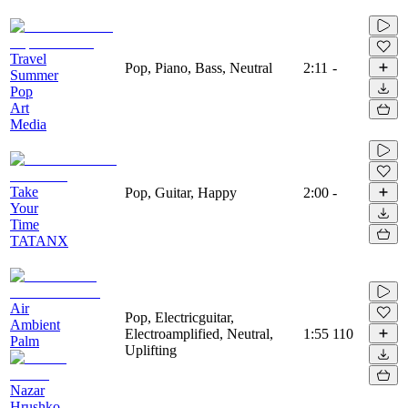
Travel
Pop, Piano, Bass, Neutral
2:11
-
Summer
Pop
Art
Media
Take
Pop, Guitar, Happy
2:00
-
Your
Time
TATANX
Air
Pop, Electricguitar,
Ambient
Electroamplified, Neutral,
1:55
110
Palm
Uplifting
Nazar
Hrushko