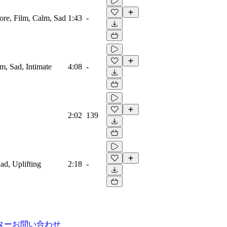
ore, Film, Calm, Sad
1:43
-
lm, Sad, Intimate
4:08
-
2:02
139
ad, Uplifting
2:18
-
ター
お問い合わせ