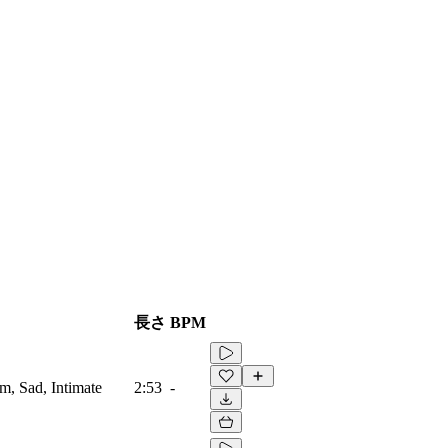
長さ
BPM
lm, Sad, Intimate
2:53
-