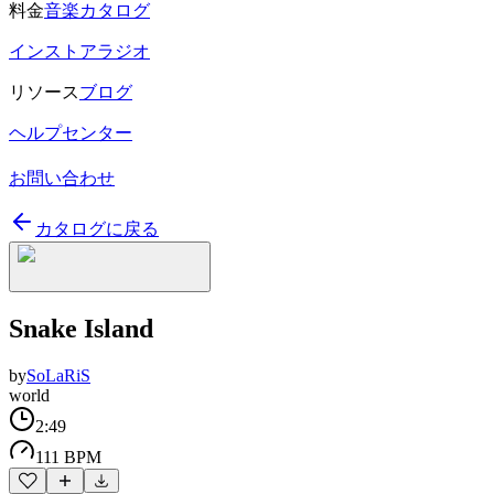
料金
音楽カタログ
インストアラジオ
リソース
ブログ
ヘルプセンター
お問い合わせ
カタログに戻る
Snake Island
by
SoLaRiS
world
2:49
111 BPM