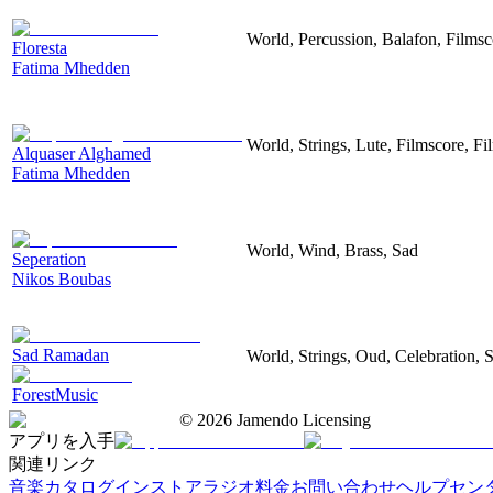
World, Percussion, Balafon, Filmsc
Floresta
Fatima Mhedden
World, Strings, Lute, Filmscore, Fi
Alquaser Alghamed
Fatima Mhedden
World, Wind, Brass, Sad
Seperation
Nikos Boubas
Sad Ramadan
World, Strings, Oud, Celebration, S
ForestMusic
©
2026
Jamendo Licensing
アプリを入手
関連リンク
音楽カタログ
インストアラジオ
料金
お問い合わせ
ヘルプセン