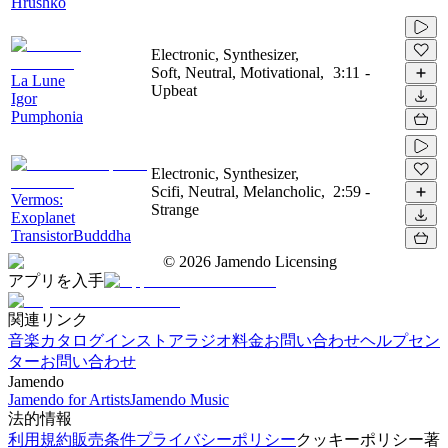
Hrushko
Electronic, Synthesizer,
Soft, Neutral, Motivational,
3:11
-
La Lune
Upbeat
Igor
Pumphonia
Electronic, Synthesizer,
Scifi, Neutral, Melancholic,
2:59
-
Vermos:
Strange
Exoplanet
TransistorBudddha
©
2026
Jamendo Licensing
アプリを入手
関連リンク
音楽カタログ
インストアラジオ
料金
お問い合わせ
ヘルプセン
ター
お問い合わせ
Jamendo
Jamendo for Artists
Jamendo Music
法的情報
利用規約
販売条件
プライバシーポリシー
クッキーポリシー
著