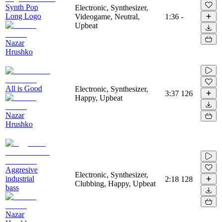
Synth Pop
Electronic, Synthesizer,
Long Logo
Videogame, Neutral,
1:36
-
Upbeat
Nazar
Hrushko
All is Good
Electronic, Synthesizer,
3:37
126
Happy, Upbeat
Nazar
Hrushko
Aggresive
Electronic, Synthesizer,
industrial
2:18
128
Clubbing, Happy, Upbeat
bass
Nazar