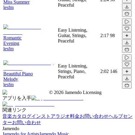
Miss Summer
Peaceful
lesfm
Easy Listening,
Guitar, Strings,
2:17
98
Romantic
Peaceful
Evening
lesfm
Easy Listening,
Strings, Piano,
2:02
146
Beautiful Piano
Peaceful
Melody
lesfm
©
2026
Jamendo Licensing
アプリを入手
関連リンク
音楽カタログ
インストアラジオ
料金
お問い合わせ
ヘルプセン
ター
お問い合わせ
Jamendo
Jamendo for Artists
Jamendo Music