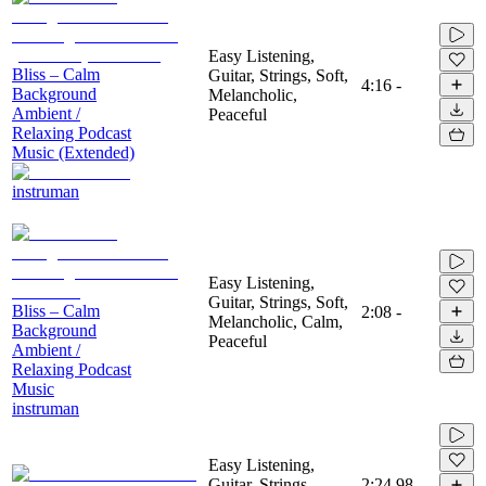
Easy Listening,
Bliss – Calm
Guitar, Strings, Soft,
4:16
-
Background
Melancholic,
Ambient /
Peaceful
Relaxing Podcast
Music (Extended)
instruman
Easy Listening,
Guitar, Strings, Soft,
Bliss – Calm
2:08
-
Melancholic, Calm,
Background
Peaceful
Ambient /
Relaxing Podcast
Music
instruman
Easy Listening,
Guitar, Strings,
2:24
98