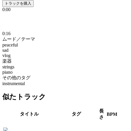
トラックを購入
0:00
0:16
ムード／テーマ
peaceful
sad
vlog
楽器
strings
piano
その他のタグ
instrumental
似たトラック
長
タイトル
タグ
BPM
さ