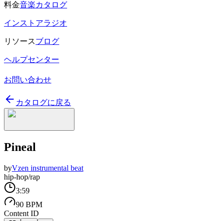
料金
音楽カタログ
インストアラジオ
リソース
ブログ
ヘルプセンター
お問い合わせ
カタログに戻る
Pineal
by
Vzen instrumental beat
hip-hop/rap
3:59
90 BPM
Content ID