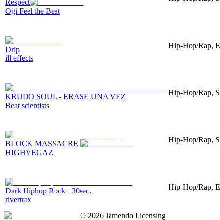
Respect
Ogi Feel the Beat
Hip-Hop/Rap, El
Drip
ill effects
Hip-Hop/Rap, Sa
KRUDO SOUL - ERASE UNA VEZ
Beat scientists
Hip-Hop/Rap, Sam
BLOCK MASSACRE
HIGHVEGAZ
Hip-Hop/Rap, Ele
Dark Hiphop Rock - 30sec.
rivertrax
©
2026
Jamendo Licensing