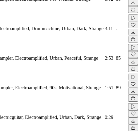
ectroamplified, Drummachine, Urban, Dark, Strange
3:11
-
mpler, Electroamplified, Urban, Peaceful, Strange
2:53
85
pler, Electroamplified, 90s, Motivational, Strange
1:51
89
ctricguitar, Electroamplified, Urban, Dark, Strange
0:29
-