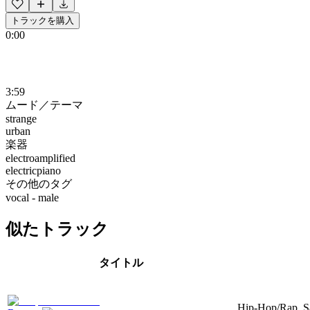
トラックを購入
0:00
3:59
ムード／テーマ
strange
urban
楽器
electroamplified
electricpiano
その他のタグ
vocal - male
似たトラック
タイトル
Hip-Hop/Rap, Sam