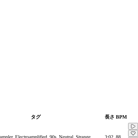
タグ
長さ
BPM
pler, Electroamplified, 90s, Neutral, Strange
3:02
88