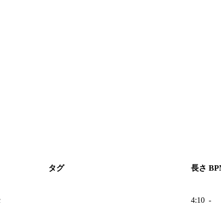
タグ
長さ
BP
c
4:10
-