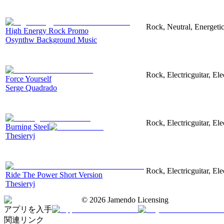
Rock, Neutral, Energeti
High Energy Rock Promo
Osynthw Background Music
Rock, Electricguitar, El
Force Yourself
Serge Quadrado
Rock, Electricguitar, El
Burning Steel
Thesieryj
Rock, Electricguitar, El
Ride The Power Short Version
Thesieryj
©
2026
Jamendo Licensing
アプリを入手
関連リンク