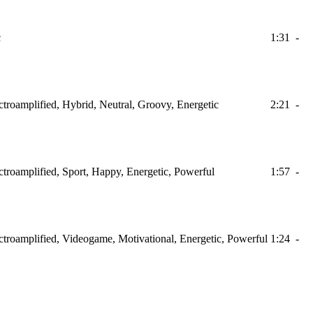
c
1:31
-
ectroamplified, Hybrid, Neutral, Groovy, Energetic
2:21
-
ectroamplified, Sport, Happy, Energetic, Powerful
1:57
-
ectroamplified, Videogame, Motivational, Energetic, Powerful
1:24
-