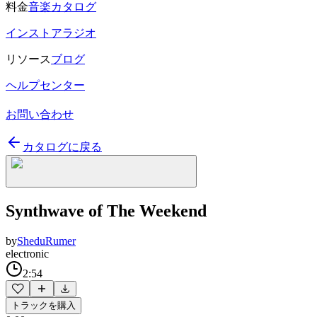
料金
音楽カタログ
インストアラジオ
リソース
ブログ
ヘルプセンター
お問い合わせ
カタログに戻る
Synthwave of The Weekend
by
SheduRumer
electronic
2:54
トラックを購入