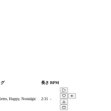
タグ
長さ
BPM
Retro, Happy, Nostalgic
2:31
-