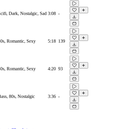
Scifi, Dark, Nostalgic, Sad
3:08
-
 80s, Romantic, Sexy
5:18
139
 80s, Romantic, Sexy
4:20
93
Bass, 80s, Nostalgic
3:36
-