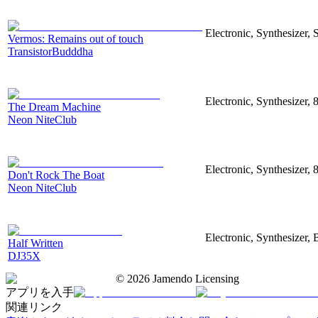
Electronic, Synthesizer, 
Vermos: Remains out of touch
TransistorBudddha
Electronic, Synthesizer,
The Dream Machine
Neon NiteClub
Electronic, Synthesizer,
Don't Rock The Boat
Neon NiteClub
Electronic, Synthesizer, 
Half Written
DJ35X
©
2026
Jamendo Licensing
アプリを入手
関連リンク