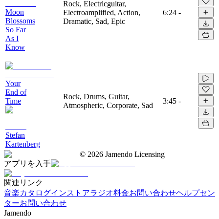
Rock, Electricguitar,
Moon
Electroamplified, Action,
6:24
-
Blossoms
Dramatic, Sad, Epic
So Far
As I
Know
Your
End of
Rock, Drums, Guitar,
Time
3:45
-
Atmospheric, Corporate, Sad
Stefan
Kartenberg
©
2026
Jamendo Licensing
アプリを入手
関連リンク
音楽カタログ
インストアラジオ
料金
お問い合わせ
ヘルプセン
ター
お問い合わせ
Jamendo