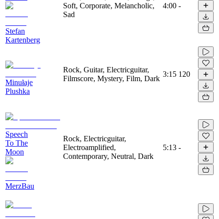
Soft, Corporate, Melancholic,
4:00
-
Sad
Stefan
Kartenberg
Rock, Guitar, Electricguitar,
3:15
120
Filmscore, Mystery, Film, Dark
Minułaje
Plushka
Speech
Rock, Electricguitar,
To The
Electroamplified,
5:13
-
Moon
Contemporary, Neutral, Dark
MerzBau