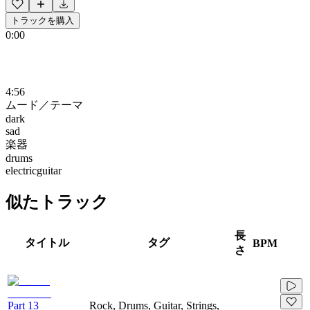
トラックを購入
0:00
4:56
ムード／テーマ
dark
sad
楽器
drums
electricguitar
似たトラック
長
タイトル
タグ
BPM
さ
Part 13
Rock, Drums, Guitar, Strings,