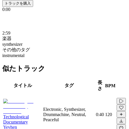
トラックを購入
0:00
2:59
楽器
synthesizer
その他のタグ
instrumental
似たトラック
長
タイトル
タグ
BPM
さ
Electronic, Synthesizer,
Drummachine, Neutral,
0:40
120
Technological
Peaceful
Documentary
Yevhen