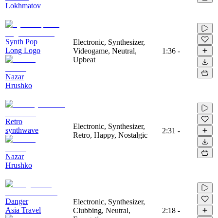
Lokhmatov
Synth Pop
Electronic, Synthesizer,
Long Logo
Videogame, Neutral,
1:36
-
Upbeat
Nazar
Hrushko
Retro
Electronic, Synthesizer,
synthwave
2:31
-
Retro, Happy, Nostalgic
Nazar
Hrushko
Danger
Electronic, Synthesizer,
Asia Travel
Clubbing, Neutral,
2:18
-