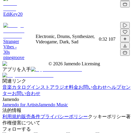
EdiKey20
Electronic, Drums, Synthesizer,
0:32
107
Stranger
Videogame, Dark, Sad
Vibes -
30s
pinegroove
©
2026
Jamendo Licensing
アプリを入手
関連リンク
音楽カタログ
インストアラジオ
料金
お問い合わせ
ヘルプセン
ター
お問い合わせ
Jamendo
Jamendo for Artists
Jamendo Music
法的情報
利用規約
販売条件
プライバシーポリシー
クッキーポリシー
著
作権侵害について
フォローする