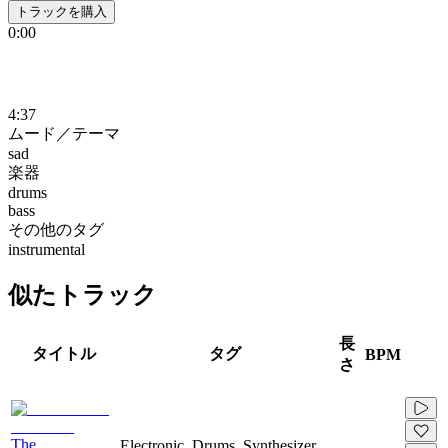
トラックを購入
0:00
4:37
ムード／テーマ
sad
楽器
drums
bass
その他のタグ
instrumental
似たトラック
長
タイトル
タグ
BPM
さ
The
Electronic, Drums, Synthesizer,