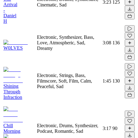
3:23
125
Arrival
Cinematic, Sad
-
Daniel
H
Electronic, Synthesizer, Bass,
Love, Atmospheric, Sad,
3:08
136
W0LVES
Dreamy
Electronic, Strings, Bass,
Filmscore, Soft, Film, Calm,
1:45
130
Shining
Peaceful, Sad
Through
Infraction
Chill
Electronic, Drums, Synthesizer,
3:17
90
Morning
Podcast, Romantic, Sad