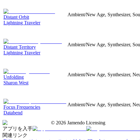
Ambient/New Age, Synthesizer, Sou
Distant Orbit
Lightning Traveler
Ambient/New Age, Synthesizer, Soun
Distant Territory
Lightning Traveler
Ambient/New Age, Synthesizer, Neu
Unfolding
Sharon West
Ambient/New Age, Synthesizer, Neu
Focus Frequencies
Databend
©
2026
Jamendo Licensing
アプリを入手
関連リンク