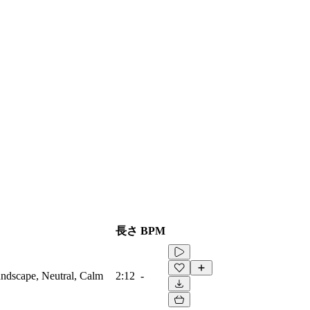
長さ
BPM
ndscape, Neutral, Calm
2:12
-