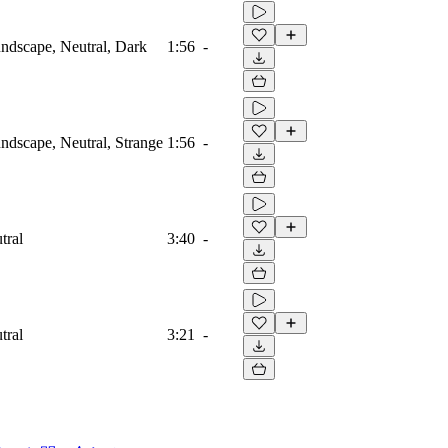
ndscape, Neutral, Dark
1:56
-
dscape, Neutral, Strange
1:56
-
tral
3:40
-
tral
3:21
-