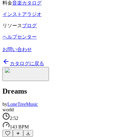
料金
音楽カタログ
インストアラジオ
リソース
ブログ
ヘルプセンター
お問い合わせ
カタログに戻る
Dreams
by
LoneTreeMusic
world
2:52
143 BPM