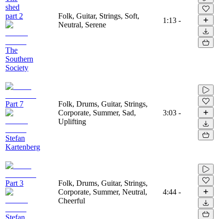
shed
part 2
Folk, Guitar, Strings, Soft,
1:13
-
Neutral, Serene
The
Southern
Society
Part 7
Folk, Drums, Guitar, Strings,
Corporate, Summer, Sad,
3:03
-
Uplifting
Stefan
Kartenberg
Part 3
Folk, Drums, Guitar, Strings,
Corporate, Summer, Neutral,
4:44
-
Cheerful
Stefan