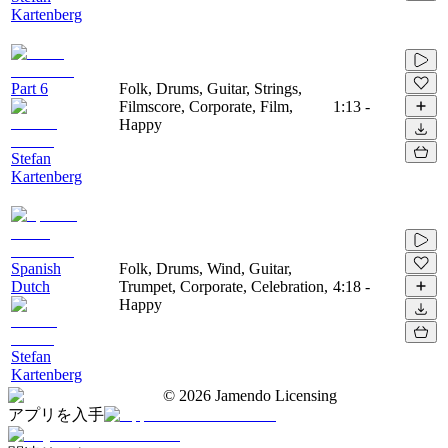
Kartenberg
Part 6
Folk, Drums, Guitar, Strings,
Filmscore, Corporate, Film,
1:13
-
Happy
Stefan
Kartenberg
Spanish
Folk, Drums, Wind, Guitar,
Dutch
Trumpet, Corporate, Celebration,
4:18
-
Happy
Stefan
Kartenberg
©
2026
Jamendo Licensing
アプリを入手