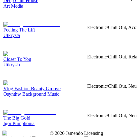
Deep Chill House
Art Media
Electronic/Chill Out, Aco
Feeling The Lift
Utkrysta
Electronic/Chill Out, Rel
Closer To You
Utkrysta
Electronic/Chill Out, Neu
Vlog Fashion Beauty Groove
Osynthw Background Music
Electronic/Chill Out, Neu
The Big Gold
Igor Pumphonia
©
2026
Jamendo Licensing