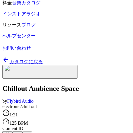
料金
音楽カタログ
インストアラジオ
リソース
ブログ
ヘルプセンター
お問い合わせ
カタログに戻る
Chillout Ambience Space
by
Flybird Audio
electronic/chill out
1:21
125 BPM
Content ID