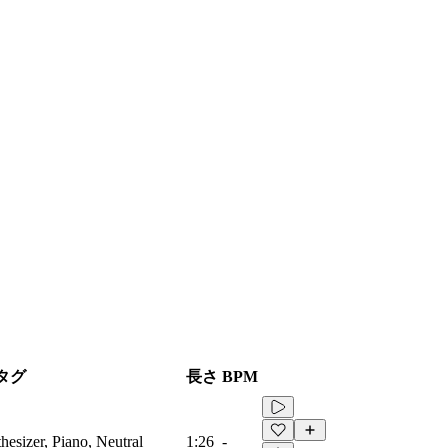
タグ
長さ
BPM
hesizer, Piano, Neutral
1:26
-