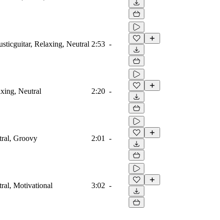
usticguitar, Relaxing, Neutral
2:53
-
axing, Neutral
2:20
-
tral, Groovy
2:01
-
tral, Motivational
3:02
-