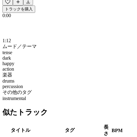
トラックを購入
0:00
1:12
ムード／テーマ
tense
dark
happy
action
楽器
drums
percussion
その他のタグ
instrumental
似たトラック
長
タイトル
タグ
BPM
さ