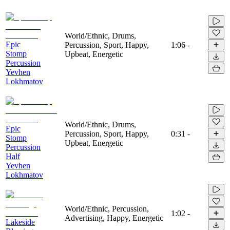
World/Ethnic, Drums,
Epic
Percussion, Sport, Happy,
1:06
-
Stomp
Upbeat, Energetic
Percussion
Yevhen
Lokhmatov
World/Ethnic, Drums,
Epic
Percussion, Sport, Happy,
0:31
-
Stomp
Upbeat, Energetic
Percussion
Half
Yevhen
Lokhmatov
World/Ethnic, Percussion,
1:02
-
Advertising, Happy, Energetic
Lakeside