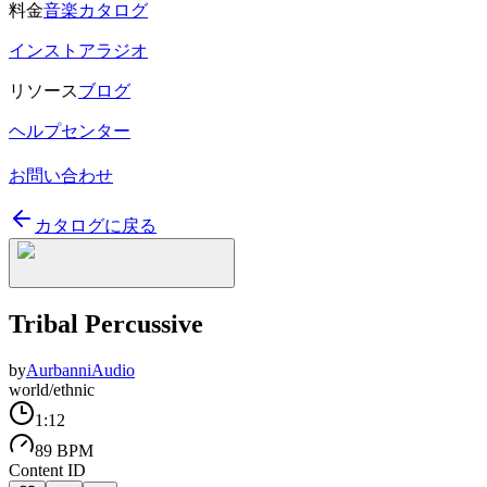
料金
音楽カタログ
インストアラジオ
リソース
ブログ
ヘルプセンター
お問い合わせ
カタログに戻る
Tribal Percussive
by
AurbanniAudio
world/ethnic
1:12
89 BPM
Content ID