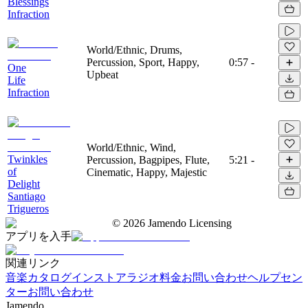
Blessings
Infraction
World/Ethnic, Drums,
Percussion, Sport, Happy,
0:57
-
One
Upbeat
Life
Infraction
World/Ethnic, Wind,
Twinkles
Percussion, Bagpipes, Flute,
5:21
-
of
Cinematic, Happy, Majestic
Delight
Santiago
Trigueros
©
2026
Jamendo Licensing
アプリを入手
関連リンク
音楽カタログ
インストアラジオ
料金
お問い合わせ
ヘルプセン
ター
お問い合わせ
Jamendo