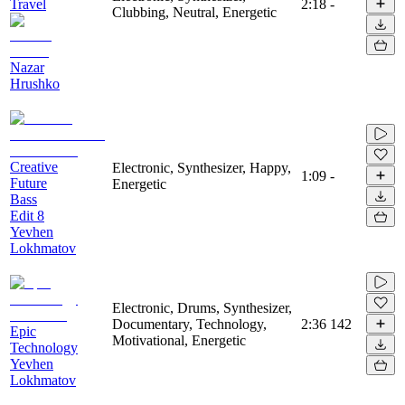
Travel
2:18
-
Clubbing, Neutral, Energetic
Nazar
Hrushko
Creative
Electronic, Synthesizer, Happy,
1:09
-
Future
Energetic
Bass
Edit 8
Yevhen
Lokhmatov
Electronic, Drums, Synthesizer,
Documentary, Technology,
2:36
142
Epic
Motivational, Energetic
Technology
Yevhen
Lokhmatov