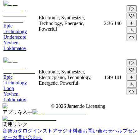
Electronic, Synthesizer,
Technology, Energetic,
2:36
140
Epic
Powerful
Technology
Underscore
Yevhen
Lokhmatov
Electronic, Synthesizer,
Epic
Electricpiano, Technology,
1:49
141
Technology
Energetic, Powerful
Loop
Yevhen
Lokhmatov
©
2026
Jamendo Licensing
アプリを入手
関連リンク
音楽カタログ
インストアラジオ
料金
お問い合わせ
ヘルプセン
ター
お問い合わせ