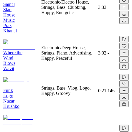
Electronic/Electro House,
Saint |
Strings, Bass, Clubbing,
3:33
-
Slap
Happy, Energetic
House
Music
Praz
Khanal
Electronic/Deep House,
Where the
Strings, Piano, Advertising,
3:02
-
Wind
Happy, Peaceful
Blows
Wavit
Strings, Bass, Vlog, Logo,
Funk
0:21
146
Happy, Groovy
Logo
Nazar
Hrushko