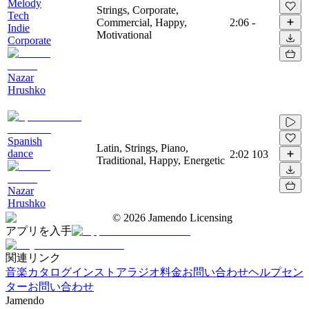
Melody
Strings, Corporate,
Tech
Commercial, Happy,
2:06
-
Indie
Motivational
Corporate
Nazar
Hrushko
Spanish
Latin, Strings, Piano,
dance
2:02
103
Traditional, Happy, Energetic
Nazar
Hrushko
©
2026
Jamendo Licensing
アプリを入手
関連リンク
音楽カタログ
インストアラジオ
料金
お問い合わせ
ヘルプセン
ター
お問い合わせ
Jamendo