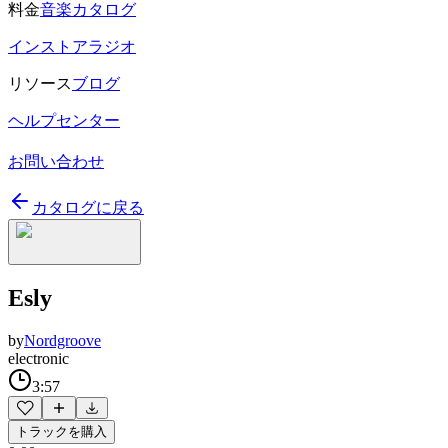
料金
音楽カタログ
インストアラジオ
リソース
ブログ
ヘルプセンター
お問い合わせ
カタログに戻る
Esly
by
Nordgroove
electronic
3:57
トラックを購入