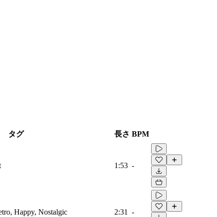
タグ
長さ
BPM
t
1:53
-
etro, Happy, Nostalgic
2:31
-