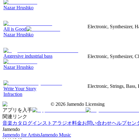
Nazar Hrushko
Electronic, Synthesizer, 
All is Good
Nazar Hrushko
Aggresive industrial bass
Electronic, Synthesizer, 
Nazar Hrushko
Electronic, Strings, Bass
Write Your Story
Infraction
©
2026
Jamendo Licensing
アプリを入手
関連リンク
音楽カタログ
インストアラジオ
料金
お問い合わせ
ヘルプセン
Jamendo
Jamendo for Artists
Jamendo Music