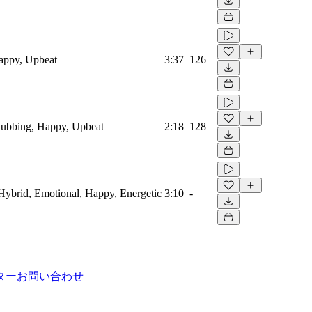
Happy, Upbeat
3:37
126
Clubbing, Happy, Upbeat
2:18
128
, Hybrid, Emotional, Happy, Energetic
3:10
-
ター
お問い合わせ