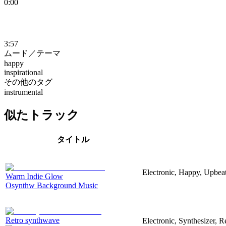
0:00
3:57
ムード／テーマ
happy
inspirational
その他のタグ
instrumental
似たトラック
タイトル
Electronic, Happy, Upbea
Warm Indie Glow
Osynthw Background Music
Retro synthwave
Electronic, Synthesizer, R