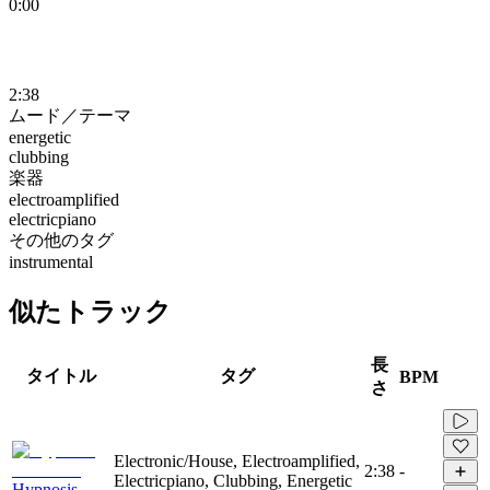
0:00
2:38
ムード／テーマ
energetic
clubbing
楽器
electroamplified
electricpiano
その他のタグ
instrumental
似たトラック
長
タイトル
タグ
BPM
さ
Electronic/House, Electroamplified,
2:38
-
Electricpiano, Clubbing, Energetic
Hypnosis