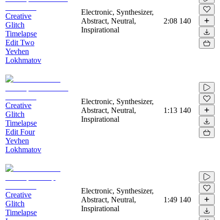
Electronic, Synthesizer,
Creative
Abstract, Neutral,
2:08
140
Glitch
Inspirational
Timelapse
Edit Two
Yevhen
Lokhmatov
Electronic, Synthesizer,
Creative
Abstract, Neutral,
1:13
140
Glitch
Inspirational
Timelapse
Edit Four
Yevhen
Lokhmatov
Electronic, Synthesizer,
Creative
Abstract, Neutral,
1:49
140
Glitch
Inspirational
Timelapse