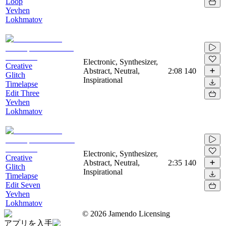
Loop
Yevhen
Lokhmatov
Electronic, Synthesizer,
Creative
Abstract, Neutral,
2:08
140
Glitch
Inspirational
Timelapse
Edit Three
Yevhen
Lokhmatov
Electronic, Synthesizer,
Creative
Abstract, Neutral,
2:35
140
Glitch
Inspirational
Timelapse
Edit Seven
Yevhen
Lokhmatov
©
2026
Jamendo Licensing
アプリを入手