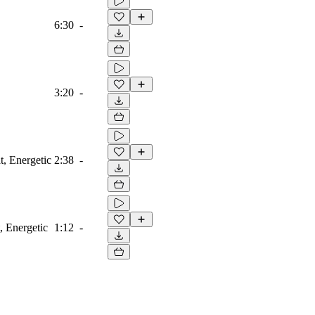
6:30
-
3:20
-
t, Energetic
2:38
-
, Energetic
1:12
-