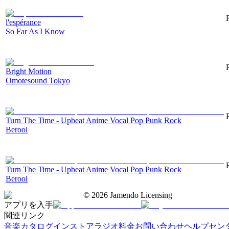
l'espérance
So Far As I Know
Bright Motion
Omotesound Tokyo
Turn The Time - Upbeat Anime Vocal Pop Punk Rock
Berool
Turn The Time - Upbeat Anime Vocal Pop Punk Rock
Berool
©
2026
Jamendo Licensing
アプリを入手
関連リンク
音楽カタログ
インストアラジオ
料金
お問い合わせ
ヘルプセン