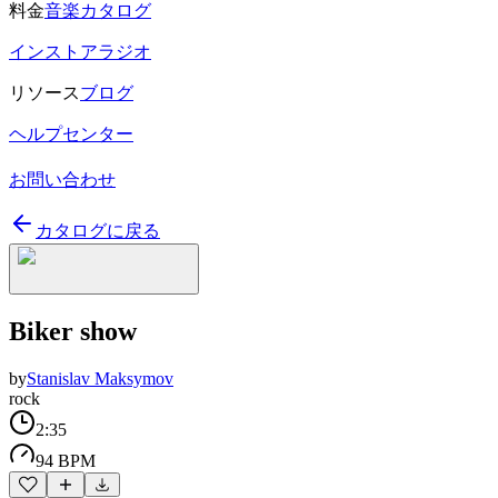
料金
音楽カタログ
インストアラジオ
リソース
ブログ
ヘルプセンター
お問い合わせ
カタログに戻る
Biker show
by
Stanislav Maksymov
rock
2:35
94 BPM