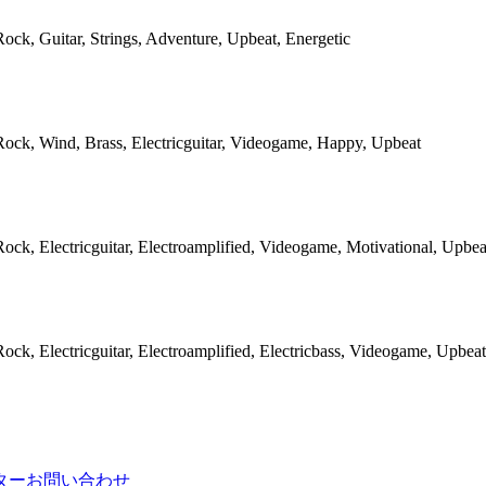
Rock, Guitar, Strings, Adventure, Upbeat, Energetic
Rock, Wind, Brass, Electricguitar, Videogame, Happy, Upbeat
Rock, Electricguitar, Electroamplified, Videogame, Motivational, Upbea
Rock, Electricguitar, Electroamplified, Electricbass, Videogame, Upbeat
ター
お問い合わせ