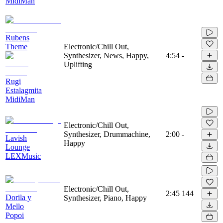
MidiMan
Rubens
Theme
Electronic/Chill Out,
Synthesizer, News, Happy,
4:54
-
Uplifting
Rugi
Estalagmita
MidiMan
Electronic/Chill Out,
Synthesizer, Drummachine,
2:00
-
Lavish
Happy
Lounge
LEXMusic
Electronic/Chill Out,
2:45
144
Dorila y
Synthesizer, Piano, Happy
Mello
Popoi