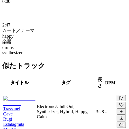
0:00
2:47
ムード／テーマ
happy
楽器
drums
synthesizer
似たトラック
長
タイトル
タグ
BPM
さ
Electronic/Chill Out,
Trassanel
Synthesizer, Hybrid, Happy,
3:28
-
Cave
Calm
Rugi
Estalagmita