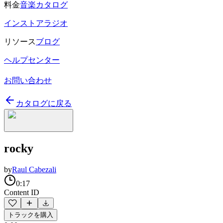
料金
音楽カタログ
インストアラジオ
リソース
ブログ
ヘルプセンター
お問い合わせ
カタログに戻る
rocky
by
Raul Cabezali
0:17
Content ID
トラックを購入