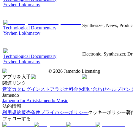
Yevhen Lokhmatov
Synthesizer, News, Producti
Technological Documentary
Yevhen Lokhmatov
Electronic, Synthesizer, D
Technological Documentary
Yevhen Lokhmatov
©
2026
Jamendo Licensing
アプリを入手
関連リンク
音楽カタログ
インストアラジオ
料金
お問い合わせ
ヘルプセン
Jamendo
Jamendo for Artists
Jamendo Music
法的情報
利用規約
販売条件
プライバシーポリシー
クッキーポリシー
著
フォローする